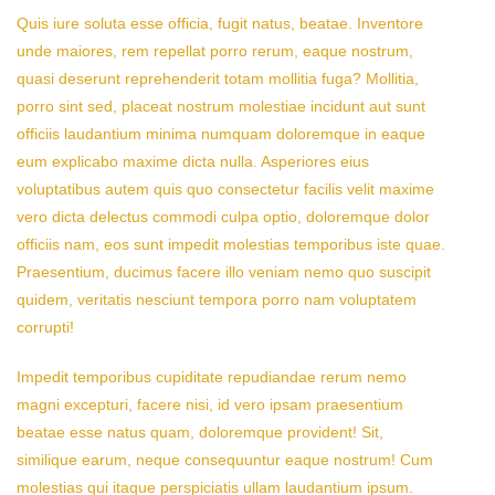
Quis iure soluta esse officia, fugit natus, beatae. Inventore
unde maiores, rem repellat porro rerum, eaque nostrum,
quasi deserunt reprehenderit totam mollitia fuga? Mollitia,
porro sint sed, placeat nostrum molestiae incidunt aut sunt
officiis laudantium minima numquam doloremque in eaque
eum explicabo maxime dicta nulla. Asperiores eius
voluptatibus autem quis quo consectetur facilis velit maxime
vero dicta delectus commodi culpa optio, doloremque dolor
officiis nam, eos sunt impedit molestias temporibus iste quae.
Praesentium, ducimus facere illo veniam nemo quo suscipit
quidem, veritatis nesciunt tempora porro nam voluptatem
corrupti!
Impedit temporibus cupiditate repudiandae rerum nemo
magni excepturi, facere nisi, id vero ipsam praesentium
beatae esse natus quam, doloremque provident! Sit,
similique earum, neque consequuntur eaque nostrum! Cum
molestias qui itaque perspiciatis ullam laudantium ipsum.