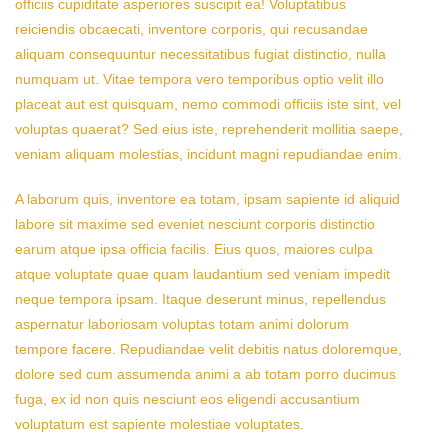
officiis cupiditate asperiores suscipit ea! Voluptatibus
reiciendis obcaecati, inventore corporis, qui recusandae
aliquam consequuntur necessitatibus fugiat distinctio, nulla
numquam ut. Vitae tempora vero temporibus optio velit illo
placeat aut est quisquam, nemo commodi officiis iste sint, vel
voluptas quaerat? Sed eius iste, reprehenderit mollitia saepe,
veniam aliquam molestias, incidunt magni repudiandae enim.
A laborum quis, inventore ea totam, ipsam sapiente id aliquid
labore sit maxime sed eveniet nesciunt corporis distinctio
earum atque ipsa officia facilis. Eius quos, maiores culpa
atque voluptate quae quam laudantium sed veniam impedit
neque tempora ipsam. Itaque deserunt minus, repellendus
aspernatur laboriosam voluptas totam animi dolorum
tempore facere. Repudiandae velit debitis natus doloremque,
dolore sed cum assumenda animi a ab totam porro ducimus
fuga, ex id non quis nesciunt eos eligendi accusantium
voluptatum est sapiente molestiae voluptates.